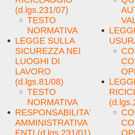
(d.lgs.231/07)
AU
TESTO
VA
NORMATIVA
LEGGE
LEGGE SULLA
USURA 
SICUREZZA NEI
CO
LUOGHI DI
CO
LAVORO
OP
(d.lgs.81/08)
LEGGE
TESTO
RICI
NORMATIVA
(d.lgs
RESPONSABILITA'
CO
AMMINISTRATIVA
CO
ENTI (d.lgs.231/01)
OP