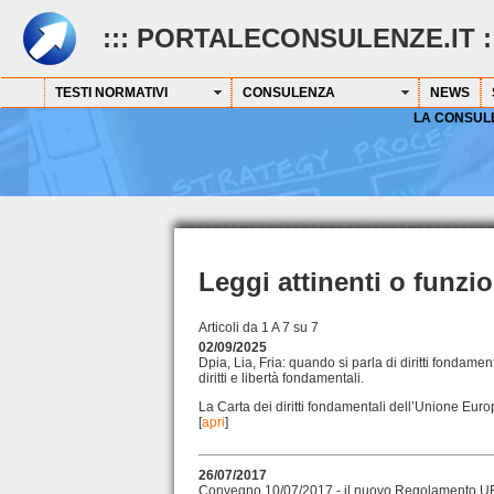
::: PORTALECONSULENZE.IT :
TESTI NORMATIVI
CONSULENZA
NEWS
LA CONSUL
Leggi attinenti o funzi
Articoli da 1 A 7 su 7
02/09/2025
Dpia, Lia, Fria: quando si parla di diritti fondam
diritti e libertà fondamentali.
La Carta dei diritti fondamentali dell’Unione Eur
[
apri
]
26/07/2017
Convegno 10/07/2017 - il nuovo Regolamento UE