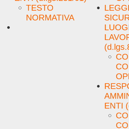
TESTO
LEGG
NORMATIVA
SICUR
LUOGH
LAVO
(d.lgs
CO
CO
OP
RESPO
AMMIN
ENTI (
CO
CO