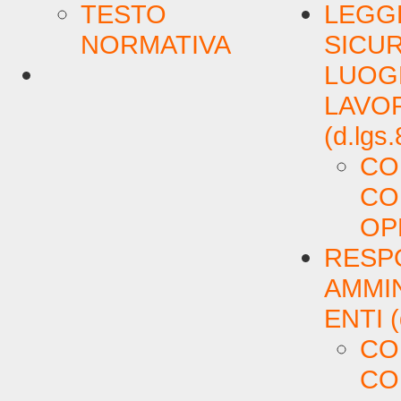
TESTO
LEGG
NORMATIVA
SICUR
LUOGH
LAVO
(d.lgs
CO
CO
OP
RESPO
AMMIN
ENTI (
CO
CO