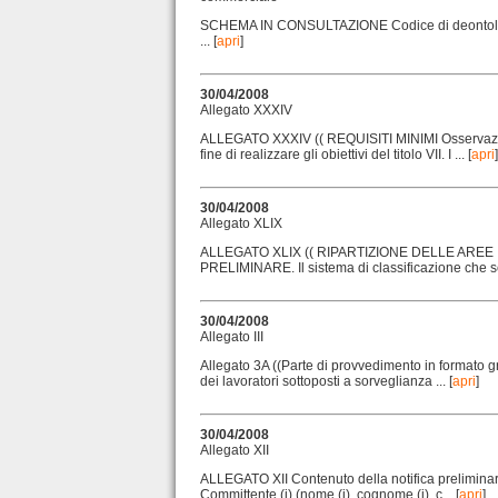
SCHEMA IN CONSULTAZIONE Codice di deontologia e 
... [
apri
]
30/04/2008
Allegato XXXIV
ALLEGATO XXXIV (( REQUISITI MINIMI Osservazione 
fine di realizzare gli obiettivi del titolo VII. I ... [
apri
]
30/04/2008
Allegato XLIX
ALLEGATO XLIX (( RIPARTIZIONE DELLE AR
PRELIMINARE. Il sistema di classificazione che seg
30/04/2008
Allegato III
Allegato 3A ((Parte di provvedimento in formato graf
dei lavoratori sottoposti a sorveglianza ... [
apri
]
30/04/2008
Allegato XII
ALLEGATO XII Contenuto della notifica preliminare 
Committente (i) (nome (i), cognome (i), c... [
apri
]