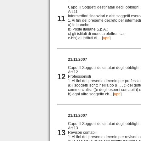
Capo III Soggetti destinatari degli obblighi
Art.11
Intermediari finanziari e altri soggetti eserce
11
1. Ai fini del presente decreto per intermedi
a) le banche;
b) Poste italiane S.p.A.;
c) gli istituti di moneta elettronica;
c-bis) gli istituti di ...
[
apri
]
21/11/2007
Capo III Soggetti destinatari degli obblighi
Art.12
12
Professionisti
1. Ai fini del presente decreto per professio
a) i soggetti iscritti nell'albo (( . . . )) dei dott
commercialisti ((e degli esperti contabili)) 
b) ogni altro soggetto ch...
[
apri
]
21/11/2007
Capo III Soggetti destinatari degli obblighi
Art.13
13
Revisori contabili
1. Ai fini del presente decreto per revisori 