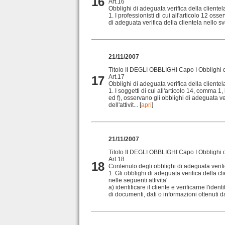
16
Art.16
Obblighi di adeguata verifica della clientela
1. I professionisti di cui all'articolo 12 oss
di adeguata verifica della clientela nello svo
21/11/2007
Titolo II DEGLI OBBLIGHI Capo I Obblighi di
Art.17
17
Obblighi di adeguata verifica della clientela
1. I soggetti di cui all'articolo 14, comma 1, l
ed f), osservano gli obblighi di adeguata ve
dell'attivit...
[
apri
]
21/11/2007
Titolo II DEGLI OBBLIGHI Capo I Obblighi di
Art.18
18
Contenuto degli obblighi di adeguata verifi
1. Gli obblighi di adeguata verifica della c
nelle seguenti attivita':
a) identificare il cliente e verificarne l'ident
di documenti, dati o informazioni ottenuti da