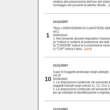
relativa alla prevenzione dell'uso del siste
riciclaggio dei proventi di attivita' illecite...
[
21/11/2007
Titolo I DISPOSIZIONI DI CARATTERE GE
Art.1
1
Definizioni
1. Nel presente decreto legislativo l'espres
a) "codice in materia di protezione dei dati
b) "CONSOB" indica la Commissione naziona
c) "CAP" indica il decr...
[
apri
]
21/11/2007
Capo III Soggetti destinatari degli obblighi
Art.10
10
Destinatari
1. Le disposizioni contenute nel presente d
soggetti indicati negli articoli 11, 12, 13 e 1
2. Le disposizioni contenute nel presente d
per gli obblighi di identificazione e registraz
21/11/2007