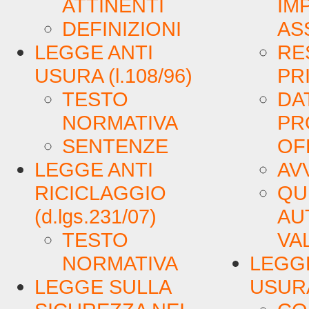
ATTINENTI
IM
DEFINIZIONI
AS
LEGGE ANTI
RE
USURA (l.108/96)
PR
TESTO
DA
NORMATIVA
PR
SENTENZE
OF
LEGGE ANTI
AV
RICICLAGGIO
QU
(d.lgs.231/07)
AU
TESTO
VA
NORMATIVA
LEGGE
LEGGE SULLA
USURA 