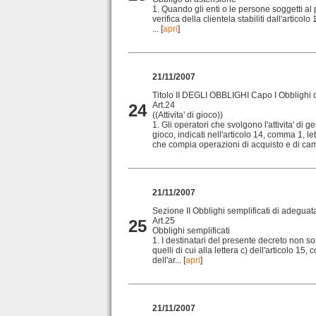
1. Quando gli enti o le persone soggetti al
verifica della clientela stabiliti dall'artico
...
[
apri
]
21/11/2007
Titolo II DEGLI OBBLIGHI Capo I Obblighi di
Art.24
24
((Attivita' di gioco))
1. Gli operatori che svolgono l'attivita' di 
gioco, indicati nell'articolo 14, comma 1, let
che compia operazioni di acquisto e di camb
21/11/2007
Sezione II Obblighi semplificati di adeguata
Art.25
25
Obblighi semplificati
1. I destinatari del presente decreto non son
quelli di cui alla lettera c) dell'articolo 15,
dell'ar...
[
apri
]
21/11/2007