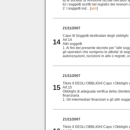
a) le societa' di revisione iscritte nell'albo
b) i soggetti iscritti nel registro dei revisori 
2. I soggetti ind...
[
apri
]
21/11/2007
Capo III Soggetti destinatari degli obblighi
Art.14
14
Altri soggetti
1. Ai fini del presente decreto per "altri sog
gli operatori che svolgono le attivita' di se
autorizzazioni, iscrizioni in albi o registri, o
21/11/2007
Titolo II DEGLI OBBLIGHI Capo I Obblighi di
15
Art.15
Obblighi di adeguata verifica della clientela 
finanziaria
1. Gli intermediari finanziari e gli altri sogge
21/11/2007
Titolo II DEGLI OBBLIGHI Capo I Obblighi di