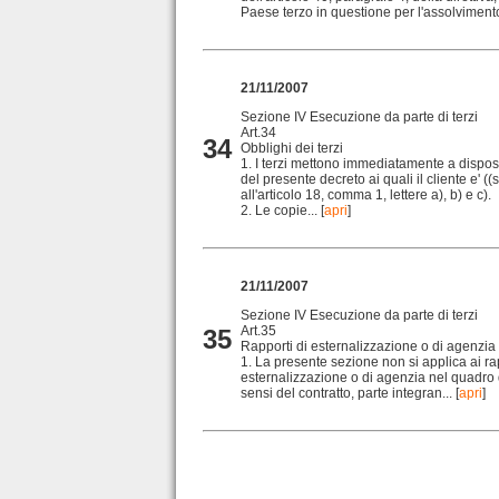
Paese terzo in questione per l'assolvimento
21/11/2007
Sezione IV Esecuzione da parte di terzi
Art.34
34
Obblighi dei terzi
1. I terzi mettono immediatamente a disposi
del presente decreto ai quali il cliente e' ((
all'articolo 18, comma 1, lettere a), b) e c).
2. Le copie...
[
apri
]
21/11/2007
Sezione IV Esecuzione da parte di terzi
Art.35
35
Rapporti di esternalizzazione o di agenzia
1. La presente sezione non si applica ai rap
esternalizzazione o di agenzia nel quadro de
sensi del contratto, parte integran...
[
apri
]