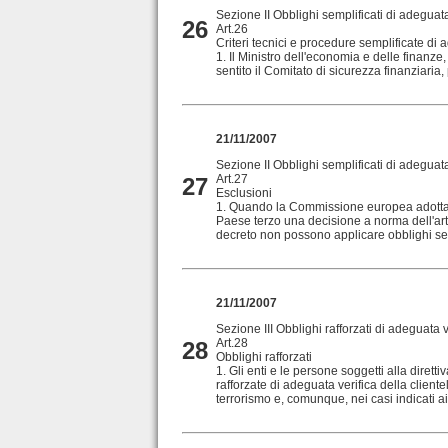
Sezione II Obblighi semplificati di adeguata
26
Art.26
Criteri tecnici e procedure semplificate di 
1. Il Ministro dell'economia e delle finanze
sentito il Comitato di sicurezza finanziaria, 
21/11/2007
Sezione II Obblighi semplificati di adeguata
Art.27
27
Esclusioni
1. Quando la Commissione europea adotta,
Paese terzo una decisione a norma dell'artic
decreto non possono applicare obblighi semp
21/11/2007
Sezione III Obblighi rafforzati di adeguata v
Art.28
28
Obblighi rafforzati
1. Gli enti e le persone soggetti alla dirett
rafforzate di adeguata verifica della cliente
terrorismo e, comunque, nei casi indicati a