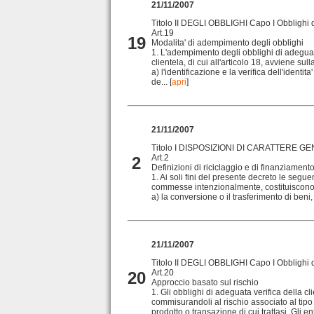
21/11/2007
Titolo II DEGLI OBBLIGHI Capo I Obblighi di
Art.19
19
Modalita' di adempimento degli obblighi
1. L'adempimento degli obblighi di adeguat
clientela, di cui all'articolo 18, avviene sul
a) l'identificazione e la verifica dell'identita
de...
[
apri
]
21/11/2007
Titolo I DISPOSIZIONI DI CARATTERE GE
Art.2
2
Definizioni di riciclaggio e di finanziamento
1. Ai soli fini del presente decreto le seguen
commesse intenzionalmente, costituiscono 
a) la conversione o il trasferimento di beni, e
21/11/2007
Titolo II DEGLI OBBLIGHI Capo I Obblighi di
Art.20
20
Approccio basato sul rischio
1. Gli obblighi di adeguata verifica della cl
commisurandoli al rischio associato al tipo
prodotto o transazione di cui trattasi. Gli ent