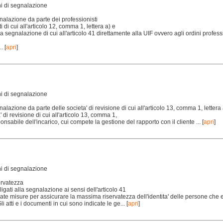
hi di segnalazione
nalazione da parte dei professionisti
ti di cui all'articolo 12, comma 1, lettera a) e
la segnalazione di cui all'articolo 41 direttamente alla UIF ovvero agli ordini profes
..
[
apri
]
hi di segnalazione
nalazione da parte delle societa' di revisione di cui all'articolo 13, comma 1, lettera 
' di revisione di cui all'articolo 13, comma 1,
sponsabile dell'incarico, cui compete la gestione del rapporto con il cliente ...
[
apri
]
hi di segnalazione
ervatezza
bligati alla segnalazione ai sensi dell'articolo 41
te misure per assicurare la massima riservatezza dell'identita' delle persone che e
i atti e i documenti in cui sono indicate le ge...
[
apri
]