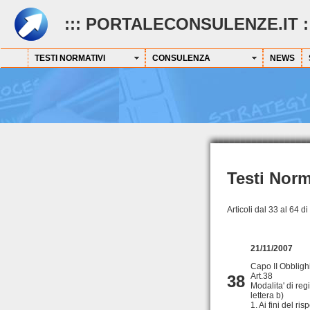
::: PORTALECONSULENZE.IT :
TESTI NORMATIVI
CONSULENZA
NEWS
Testi Norm
Articoli dal 33 al 64 di
21/11/2007
Capo II Obblighi
Art.38
38
Modalita' di regi
lettera b)
1. Ai fini del ri