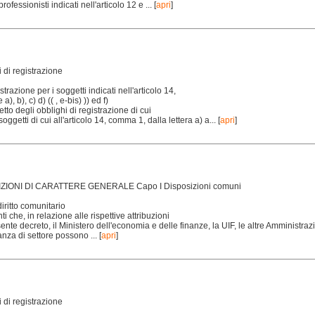
 professionisti indicati nell'articolo 12 e ...
[
apri
]
 di registrazione
strazione per i soggetti indicati nell'articolo 14,
), b), c) d) (( , e-bis) )) ed f)
spetto degli obblighi di registrazione di cui
i soggetti di cui all'articolo 14, comma 1, dalla lettera a) a...
[
apri
]
SIZIONI DI CARATTERE GENERALE Capo I Disposizioni comuni
diritto comunitario
i che, in relazione alle rispettive attribuzioni
sente decreto, il Ministero dell'economia e delle finanze, la UIF, le altre Amministraz
lanza di settore possono ...
[
apri
]
 di registrazione