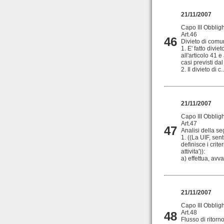
21/11/2007
Capo III Obblig
Art.46
46
Divieto di comu
1. E' fatto divie
all'articolo 41
casi previsti da
2. Il divieto di c..
21/11/2007
Capo III Obblig
Art.47
47
Analisi della s
1. ((La UIF, sent
definisce i crit
attivita')):
a) effettua, avv
21/11/2007
Capo III Obblig
Art.48
48
Flusso di ritorn