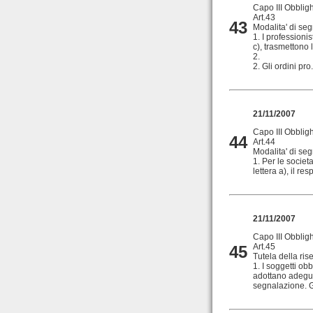
Capo III Obblig
Art.43
43
Modalita' di seg
1. I professionis
c), trasmettono 
2.
2. Gli ordini pro.
21/11/2007
Capo III Obblig
44
Art.44
Modalita' di seg
1. Per le societa
lettera a), il re
21/11/2007
Capo III Obblig
Art.45
45
Tutela della ris
1. I soggetti ob
adottano adegua
segnalazione. Gl