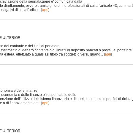
rchiviazione della segnalazione e' comunicata dalla
e direttamente, ovvero tramite gli ordini professionali di cui all'articolo 43, comma 2
stigativi di cui all'artico...
[
apri
]
URE ULTERIORI
so del contante e dei titoli al portatore
trasferimento di denaro contante o di libretti di deposito bancari o postali al portatore o
ta estera, effettuato a qualsiasi titolo tra soggetti diversi, quand...
[
apri
]
economia e delle finanze
ell'economia e delle finanze e' responsabile delle
venzione dell'utilizzo del sistema finanziario e di quello economico per fini di ricicla
se o di finanziamento de...
[
apri
]
URE ULTERIORI