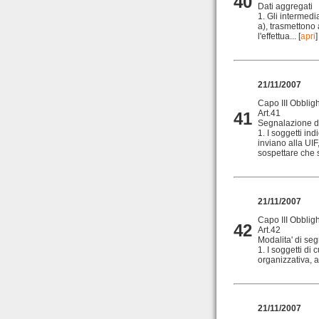
40
Dati aggregati
1. Gli intermedia
a), trasmettono 
l'effettua...
[
apri
]
21/11/2007
Capo III Obblig
Art.41
41
Segnalazione di
1. I soggetti ind
inviano alla UI
sospettare che s
21/11/2007
Capo III Obblig
42
Art.42
Modalita' di seg
1. I soggetti di 
organizzativa, a.
21/11/2007