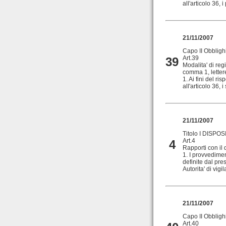
all'articolo 36, i
21/11/2007
Capo II Obblighi
Art.39
39
Modalita' di regi
comma 1, lettere a
1. Ai fini del ri
all'articolo 36, 
21/11/2007
Titolo I DISPO
Art.4
4
Rapporti con il 
1. I provvediment
definite dal pre
Autorita' di vigi
21/11/2007
Capo II Obblighi
Art.40