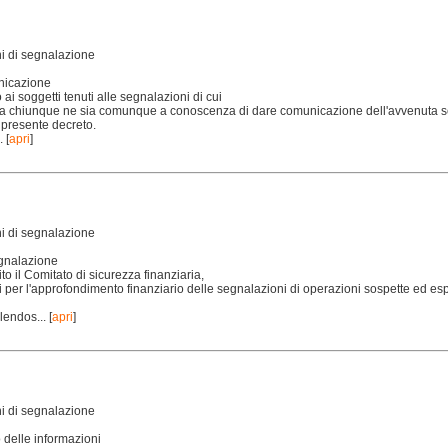
hi di segnalazione
nicazione
to ai soggetti tenuti alle segnalazioni di cui
 e a chiunque ne sia comunque a conoscenza di dare comunicazione dell'avvenuta s
l presente decreto.
.
[
apri
]
hi di segnalazione
egnalazione
ito il Comitato di sicurezza finanziaria,
eri per l'approfondimento finanziario delle segnalazioni di operazioni sospette ed es
alendos...
[
apri
]
hi di segnalazione
o delle informazioni