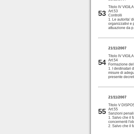
Titolo IV VIG
Art.53
53
Controlli
1. Le autorita' 
organizzativi e 
attuazione da p.
21/11/2007
Titolo IV VIG
Art.54
54
Formazione del
1. I destinatari 
misure di adegua
presente decreto
21/11/2007
Titolo V DISPO
Art.55
55
Sanzioni penali
1. Salvo che il 
concernenti l'ob
2. Salvo che il fa