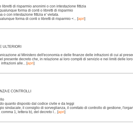
e libretti di risparmio anonimi o con intestazione fittizia
 qualunque forma di conti o libretti di risparmio
 o con intestazione fittizia e' vietata.
qualunque forma di conti o libretti di risparmio <...
[
apri
]
URE ULTERIORI
icazione al Ministero dell'economia e delle finanze delle infrazioni di cui al prese
del presente decreto che, in relazione ai loro compiti di servizio e nei limiti delle loro a
infrazioni alle...
[
apri
]
ILANZA E CONTROLLI
llo
do quanto disposto dal codice civile e da leggi
egio sindacale, il consiglio di sorveglianza, il comitato di controllo di gestione, l'org
6, comma 1, lettera b), del decreto l...
[
apri
]