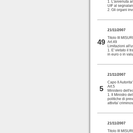
1. L'avvenuta a
UIF al segnalant
2. Gli organi inve
21/11/2007
Titolo III MIS
49
Art.49
Limitazioni all'u
1. E' vietato il 
in euro o in valu
21/11/2007
Capo II Autorita'
Art.5
5
Ministero dell'
1. Il Ministro d
politiche di pre
attivita' crimino
21/11/2007
Titolo III MIS