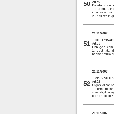
Art.50
50
Divieto di conti 
1. L'apertura in
in forma anonima
2. L'utilizzo in 
21/11/2007
Titolo III MIS
51
Art.51
Obbligo di comun
1. I destinatari 
hanno notizia di 
21/11/2007
Titolo IV VIG
Art.52
52
Organi di contro
1. Fermo restan
speciali, il coll
cui all'articolo 
21/11/2007