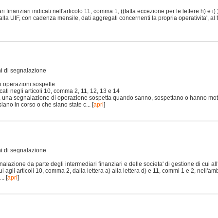
ri finanziari indicati nell'articolo 11, comma 1, ((fatta eccezione per le lettere h) e i)
alla UIF, con cadenza mensile, dati aggregati concernenti la propria operativita', al 
hi di segnalazione
 operazioni sospette
icati negli articoli 10, comma 2, 11, 12, 13 e 14
F, una segnalazione di operazione sospetta quando sanno, sospettano o hanno moti
iano in corso o che siano state c...
[
apri
]
hi di segnalazione
nalazione da parte degli intermediari finanziari e delle societa' di gestione di cui al
cui agli articoli 10, comma 2, dalla lettera a) alla lettera d) e 11, commi 1 e 2, nell'a
..
[
apri
]